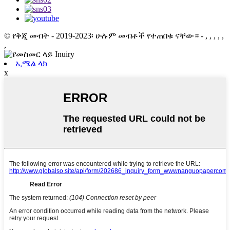
© የቅጂ መብት - 2019-2023፡ ሁሉም መብቶች የተጠበቁ ናቸው። - , , , , ,
,
ኢሜል ላክ
x