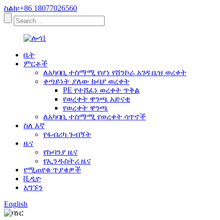
ስልክ፡+86 18077026560
ቤት
ምርቶች
ለአካባቢ ተስማሚ የሆነ የሸንኮራ አገዳ ቤዝ ወረቀት
ቀጣይነት ያለው ኩባያ ወረቀት
PE የተሸፈነ ወረቀት ጥቅል
የወረቀት ዋንጫ አድናቂ
የወረቀት ዋንጫ
ለአካባቢ ተስማሚ የወረቀት ሳጥኖች
ስለ እኛ
የፋብሪካ ጉብኝት
ዜና
የኩባንያ ዜና
የኢንዱስትሪ ዜና
የሚጠየቁ ጥያቄዎች
ቪዲዮ
አግኙን
English