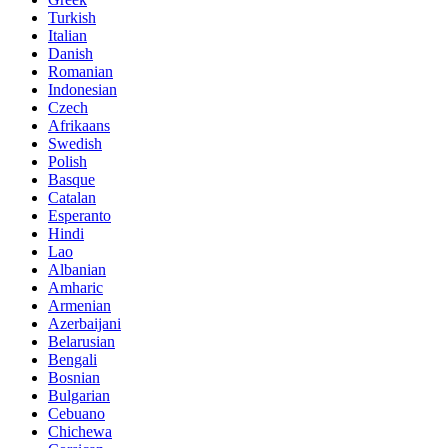
Turkish
Italian
Danish
Romanian
Indonesian
Czech
Afrikaans
Swedish
Polish
Basque
Catalan
Esperanto
Hindi
Lao
Albanian
Amharic
Armenian
Azerbaijani
Belarusian
Bengali
Bosnian
Bulgarian
Cebuano
Chichewa