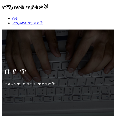
የሚጠየቁ ጥያቄዎች
ቤት
የሚጠየቁ ጥያቄዎች
በየጥ
ተደጋግሞ የሚነሱ ጥያቄዎች