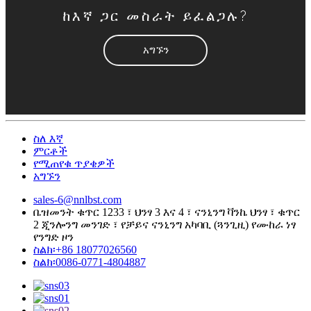
ከእኛ ጋር መስራት ይፈልጋሉ?
አግኙን
ስለ እኛ
ምርቶች
የሚጠየቁ ጥያቄዎች
አግኙን
sales-6@nnlbst.com
ቤዝመንት ቁጥር 1233 ፣ ህንፃ 3 እና 4 ፣ ናንኒንግ ቫንኬ ህንፃ ፣ ቁጥር
2 ጂንሎንግ መንገድ ፣ የቻይና ናንኒንግ አካባቢ (ጓንጊዚ) የሙከራ ነፃ
የንግድ ዞን
ስልክ፡+86 18077026560
ስልክ፡0086-0771-4804887