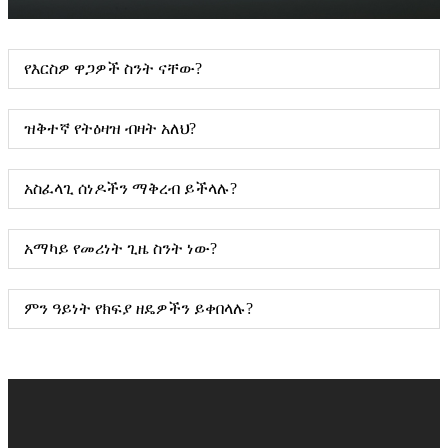
የእርስዎ ዋጋዎች ስንት ናቸው?
ዝቅተኛ የትዕዛዝ ብዛት አለህ?
አስፈላጊ ሰነዶችን ማቅረብ ይችላሉ?
አማካይ የመሪነት ጊዜ ስንት ነው?
ምን ዓይነት የክፍያ ዘዴዎችን ይቀበላሉ?