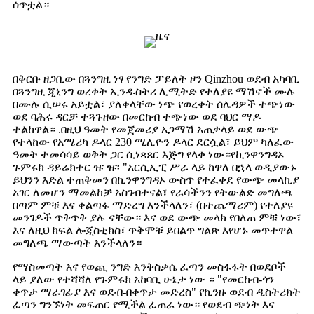
ሰጥቷል።
በቅርቡ ዘጋቢው በጓንግዚ ነፃ የንግድ ፓይለት ዞን Qinzhou ወደብ አካባቢ
በጓንግዚ ጂኒንግ ወረቀት ኢንዱስትሪ ሊሚትድ የተለያዩ ማሽኖች ሙሉ
በሙሉ ሲሠሩ አይቷል፣ ያለቀላቸው ነጭ የወረቀት ሰሌዳዎች ተጭነው
ወደ ባሕሩ ዳርቻ ተጓጉዘው በመርከብ ተጭነው ወደ ባህር ማዶ
ተልከዋል። .በዚህ ዓመት የመጀመሪያ አጋማሽ አጠቃላይ ወደ ውጭ
የተላከው የአሜሪካ ዶላር 230 ሚሊዮን ዶላር ደርሷል፣ ይህም ካለፈው
ዓመት ተመሳሳይ ወቅት ጋር ሲነጻጸር እጅግ የላቀ ነው።የኪንዋንግዳኦ
ጉምሩክ ዳይሬክተር ዡ ዡ፡ "አርሲኢፒ ሥራ ላይ ከዋለ በኋላ ወዲያውኑ
ይህንን እድል ተጠቅመን በኪንዋንግዳኦ ውስጥ የተፈቀደ የውጭ መላኪያ
አገር ለመሆን ማመልከቻ አስገብተናል፣ የራሳችንን የትውልድ መግለጫ
በጣም ምቹ እና ቀልጣፋ ማድረግ እንችላለን፣ (በተጨማሪም) የተለያዩ
መንገዶች ጥቅጥቅ ያሉ ናቸው። እና ወደ ውጭ መላክ የበለጠ ምቹ ነው፣
እና ለዚህ ክፍል ሎጂስቲክስ፣ ጥቅሞቹ ይበልጥ ግልጽ እየሆኑ መጥተዋል
መግለጫ ማውጣት እንችላለን።
የማስመጣት እና የወጪ ንግድ እንቅስቃሴ ፈጣን መስፋፋት በወደቦች
ላይ ያለው የተሻሻለ የጉምሩክ አከባቢ ሁኔታ ነው ። "የመርከብ-ጎን
ቀጥታ ማራገፊያ እና ወደብ-በቀጥታ መድረስ" የኪንዙ ወደብ ዲስትሪክት
ፈጣን ግንኙነት መፍጠር የሚችል ፈጠራ ነው። የወደብ ጭነት እና