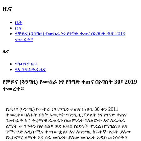
ዜና
ቤት
ዜና
የቻይና (ጓንግዚ) የሙከራ ነፃ የንግድ ቀጠና በኦገስት 30፣ 2019
ተመረቀ።
ዜና
የኩባንያ ዜና
የኢንዱስትሪ ዜና
የቻይና (ጓንግዚ) የሙከራ ነፃ የንግድ ቀጠና በኦገስት 30፣ 2019
ተመረቀ።
የቻይና (ጓንግዚ) የሙከራ ነፃ የንግድ ቀጠና በነሀሴ 30 ቀን 2011
ተመረቀ። ባለፉት ሶስት አመታት የጓንጊዚ ፓይለት ነፃ የንግድ ቀጠና
በመክፈት እና ተቋማዊ ፈጠራን በመምራት ፣ለልዩነት እና ለፈጠራ
ልማት መንገዱን ከፍቷል። ወደ አዲስ የዕድገት ሞዴል በማገልገል እና
በማዋሃድ አዲስ ሚና ተጫውቷል፣ እና ለጓንግዚ ከፍተኛ ጥራት ያለው
የኢኮኖሚ ልማት እና ሰፊ መሰረት ያለው መከፈት አዲስ መነሳሳትን