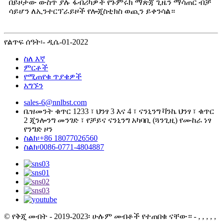
በይዞታው ውስጥ ያሉ ፋብሪካዎች የጉምሩክ ማጽጃ ጊዜን ማሳጠር ብቻ
ሳይሆን ለኢንተርፕራይዞች የሎጂስቲክስ ወጪን ይቀንሳል።
የልጥፍ ሰዓት፡- ዲሴ-01-2022
ስለ እኛ
ምርቶች
የሚጠየቁ ጥያቄዎች
አግኙን
sales-6@nnlbst.com
ቤዝመንት ቁጥር 1233 ፣ ህንፃ 3 እና 4 ፣ ናንኒንግ ቫንኬ ህንፃ ፣ ቁጥር
2 ጂንሎንግ መንገድ ፣ የቻይና ናንኒንግ አካባቢ (ጓንጊዚ) የሙከራ ነፃ
የንግድ ዞን
ስልክ፡+86 18077026560
ስልክ፡0086-0771-4804887
© የቅጂ መብት - 2019-2023፡ ሁሉም መብቶች የተጠበቁ ናቸው። - , , , , ,