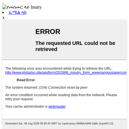
,
ኢሜል ላክ
x