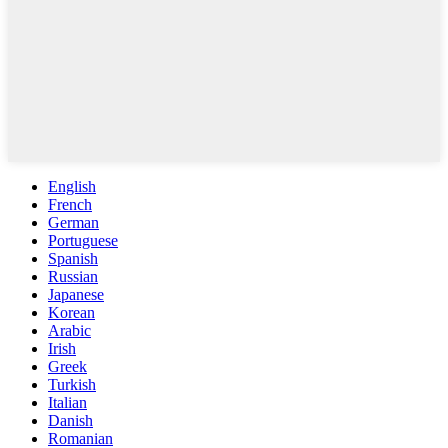
English
French
German
Portuguese
Spanish
Russian
Japanese
Korean
Arabic
Irish
Greek
Turkish
Italian
Danish
Romanian