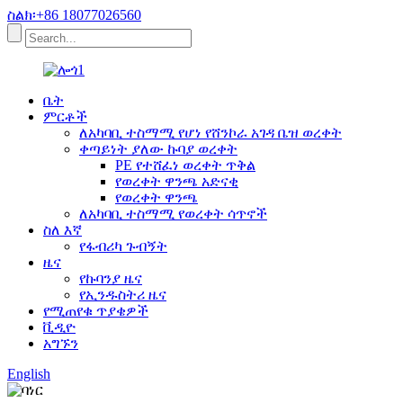
ስልክ፡+86 18077026560
ቤት
ምርቶች
ለአካባቢ ተስማሚ የሆነ የሸንኮራ አገዳ ቤዝ ወረቀት
ቀጣይነት ያለው ኩባያ ወረቀት
PE የተሸፈነ ወረቀት ጥቅል
የወረቀት ዋንጫ አድናቂ
የወረቀት ዋንጫ
ለአካባቢ ተስማሚ የወረቀት ሳጥኖች
ስለ እኛ
የፋብሪካ ጉብኝት
ዜና
የኩባንያ ዜና
የኢንዱስትሪ ዜና
የሚጠየቁ ጥያቄዎች
ቪዲዮ
አግኙን
English